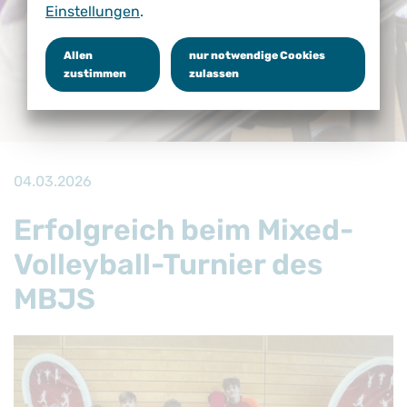
Einstellungen
.
Allen
nur notwendige Cookies
zustimmen
zulassen
04.03.2026
Erfolgreich beim Mixed-
Volleyball-Turnier des
MBJS