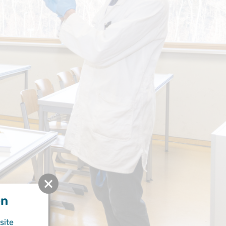
en
site