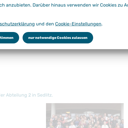
ch anzubieten. Darüber hinaus verwenden wir Cookies zu A
schutzerklärung
und den
Cookie-Einstellungen
.
dungsgänge
Schulorganisation
Schulleben
Service 
stimmen
nur notwendige Cookies zulassen
r Abteilung 2 in Sedlitz.