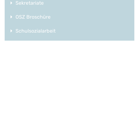
Sekretariate
OSZ Broschüre
Schulsozialarbeit
Türöffner
Berufs- und Studienberatung
Abteilung 1
Lauchhammerstraße 33
01987 Schwarzheide
Tel.: 035752 949455
Fax: 035752 949459
e-mail:
sekretariat1.200025
[a]
lk.brandenburg.de