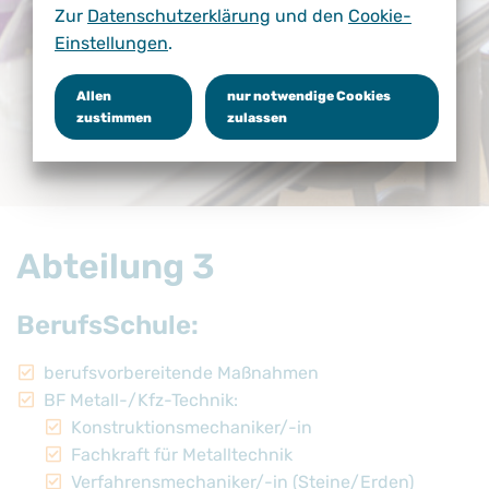
Zur
Datenschutzerklärung
und den
Cookie-
Einstellungen
.
Allen
nur notwendige Cookies
zustimmen
zulassen
Abteilung 3
BerufsSchule:
berufsvorbereitende Maßnahmen
BF Metall-/Kfz-Technik:
Konstruktionsmechaniker/-in
Fachkraft für Metalltechnik
Verfahrensmechaniker/-in (Steine/Erden)