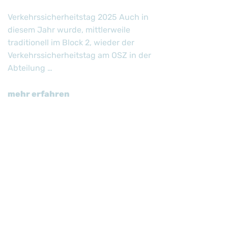
Verkehrssicherheitstag 2025 Auch in
diesem Jahr wurde, mittlerweile
traditionell im Block 2, wieder der
Verkehrssicherheitstag am OSZ in der
Abteilung …
mehr erfahren
30.06.2025
Zeugnisausgabe FSERZ
22
Am 30.06.2025 verabschiedeten wir
unsere 1. Erzieherklasse sowie die
BFSSoz 23/1 und 2 im Rahmen einer
feierlichen Zeugnisausgabe.