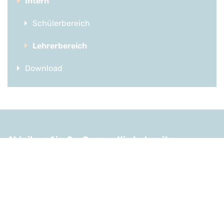
Intern
Schülerbereich
Lehrerbereich
Download
Abteilung 1 im SeeCampus Niederlausitz
Leiterin Frau Franziska Rieger
Lauchhammerstr. 33
01987 Schwarzheide
Tel.: 035752 949455
E-Mail:
sekretariat1.200025@lk.brandenburg.de