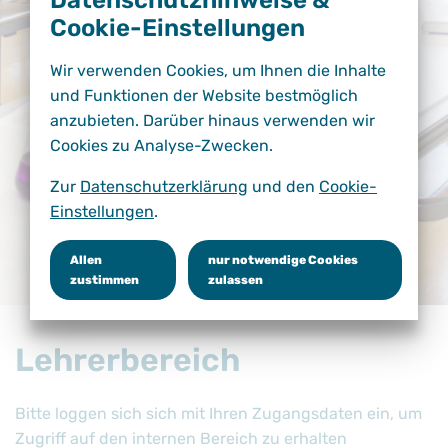
Datenschutzhinweise &
Cookie-Einstellungen
Wir verwenden Cookies, um Ihnen die Inhalte
und Funktionen der Website bestmöglich
anzubieten. Darüber hinaus verwenden wir
Cookies zu Analyse-Zwecken.
Zur
Datenschutzerklärung
und den
Cookie-
Einstellungen
.
Allen
nur notwendige Cookies
zustimmen
zulassen
Lehrerbereich
Bitte loggen sich sich mit Ihren Zugangsdaten ein, um
Zugriff auf den internen Bereich zu erhalten