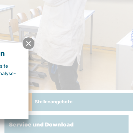
en
site
nalyse-
und Download
Stellenangebote
Service und Download