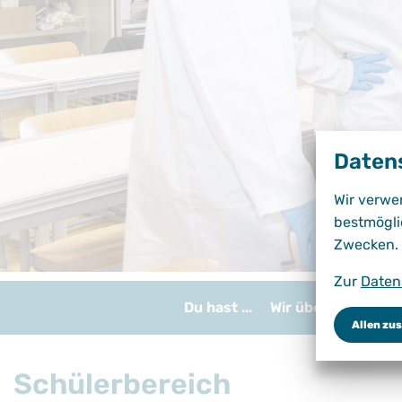
Daten
Wir verwe
bestmögli
Zwecken.
Zur
Daten
Du hast ...
Wir über uns
Bil
Allen zu
Schülerbereich