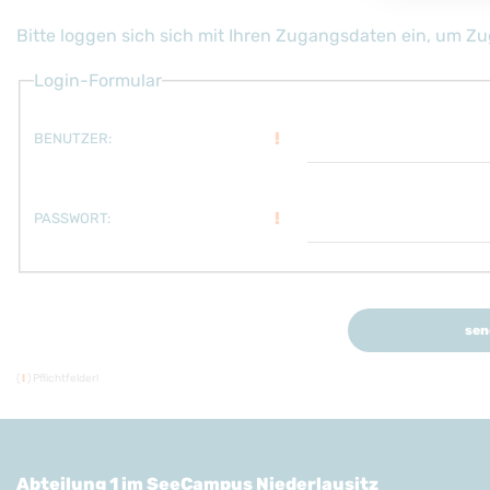
Bitte loggen sich sich mit Ihren Zugangsdaten ein, um Zug
Login-Formular
!
BENUTZER:
!
PASSWORT:
sen
(
!
) Pflichtfelder!
Abteilung 1 im SeeCampus Niederlausitz